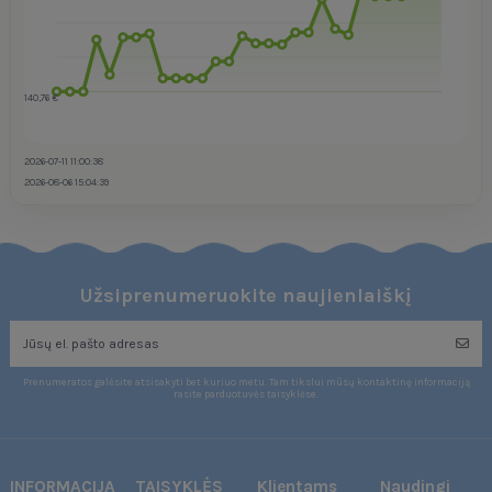
140,76 €
2026-07-11 11:00:38
2026-08-06 15:04:39
Užsiprenumeruokite naujienlaiškį
Prenumeratos galėsite atsisakyti bet kuriuo metu. Tam tikslui mūsų kontaktinę informaciją
rasite parduotuvės taisyklėse.
INFORMACIJA
TAISYKLĖS
Klientams
Naudingi