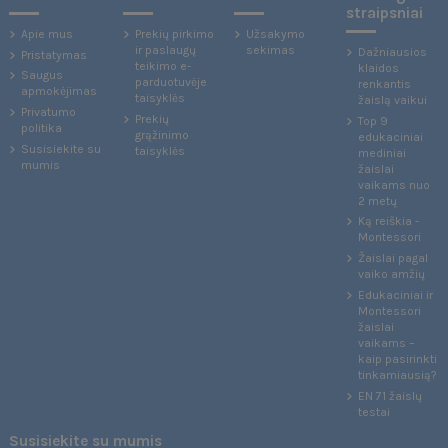
straipsniai
Apie mus
Prekių pirkimo
Užsakymo
ir paslaugų
sekimas
Dažniausios
Pristatymas
teikimo e-
klaidos
Saugus
parduotuvėje
renkantis
apmokėjimas
taisyklės
žaislą vaikui
Privatumo
Prekių
Top 9
politika
grąžinimo
edukaciniai
Susisiekite su
taisyklės
mediniai
mumis
žaislai
vaikams nuo
2 metų
Ką reiškia -
Montessori
Žaislai pagal
vaiko amžių
Edukaciniai ir
Montessori
žaislai
vaikams –
kaip pasirinkti
tinkamiausią?
EN 71 žaislų
testai
Susisiekite su mumis