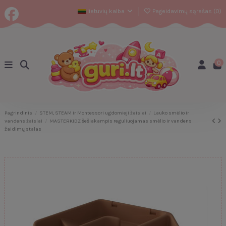
lietuvių kalba
Pageidavimų sąrašas (
0
)
0
Pagrindinis
STEM, STEAM ir Montessori ugdomieji žaislai
Lauko smėlio ir
vandens žaislai
MASTERKIDZ šešiakampis reguliuojamas smėlio ir vandens
žaidimų stalas