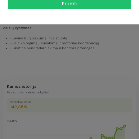
išsilieti, todėl lengviau palaikyti tvarką.
Priimti
-
Reguliuojamos plieninės kojelės (45–65 cm) leidžia pritaikyti aukštį
prie vaiko amžiaus
-
Skatina stebėti ir atrasti juos supantį pasaulį, taip pat lavinti
motorinius ir sensorinius įgūdžius.
Žaislų vystymas:
- Lavina kūrybiškumą ir vaizduotę
- Palaiko regimąjį suvokimą ir motorinę koordinaciją
- Skatina bendradarbiavimą ir bendras pramogas
Kainos istorija
Paskutiniai kainos pokyčiai
Dabartinė kaina
142,35 €
142,35 €