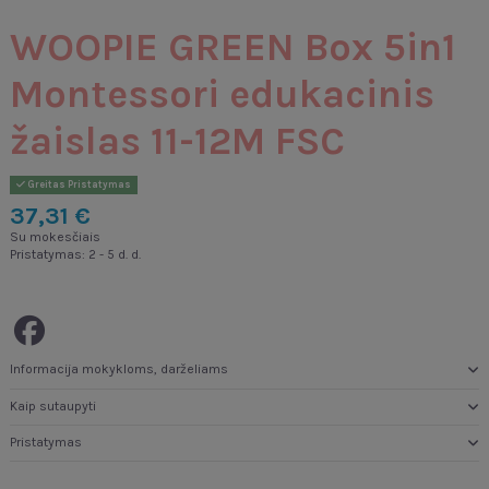
WOOPIE GREEN Box 5in1
Montessori edukacinis
žaislas 11-12M FSC
Greitas Pristatymas
37,31 €
Su mokesčiais
Pristatymas: 2 - 5 d. d.
Informacija mokykloms, darželiams
Kaip sutaupyti
Pristatymas