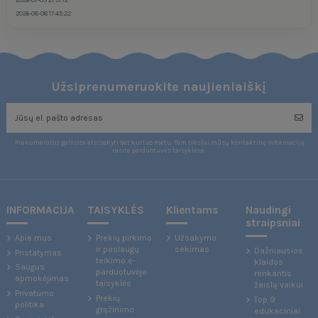
2026-08-08 17:45:22
Užsiprenumeruokite naujienlaiškį
Prenumeratos galėsite atsisakyti bet kuriuo metu. Tam tikslui mūsų kontaktinę informaciją
rasite parduotuvės taisyklėse.
INFORMACIJA
TAISYKLĖS
Klientams
Naudingi
straipsniai
Apie mus
Prekių pirkimo
Užsakymo
ir paslaugų
sekimas
Dažniausios
Pristatymas
teikimo e-
klaidos
Saugus
parduotuvėje
renkantis
apmokėjimas
taisyklės
žaislą vaikui
Privatumo
Prekių
Top 9
politika
grąžinimo
edukaciniai