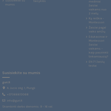
Susisiekite su
taisyklės
mediniai
mumis
žaislai
vaikams nuo
2 metų
Ką reiškia -
Montessori
Žaislai pagal
vaiko amžių
Edukaciniai ir
Montessori
žaislai
vaikams –
kaip pasirinkti
tinkamiausią?
EN 71 žaislų
testai
Susisiekite su mumis
guri.lt
A. Jucio skg. 1, Plungė
+37066613068
info@guri.lt
Skambinti darbo dienomis: 9 - 16 val.