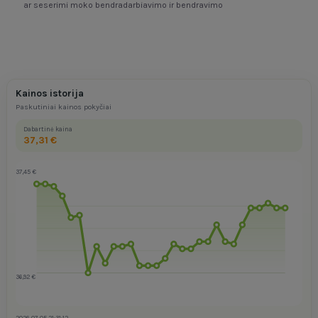
ar seserimi moko bendradarbiavimo ir bendravimo
Kainos istorija
Paskutiniai kainos pokyčiai
Dabartinė kaina
37,31 €
37,45 €
36,92 €
2026-07-05 21:31:12