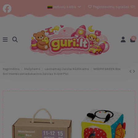
lietuvių kalba
Pageidavimų sąrašas (
0
)
0
Pagrindinis
Mažyliams
Lavinamieji žaislai kūdikiams
WOOPIE GREEN Box
5in1 Montessori edukacinis žaislas 11-12M FSC