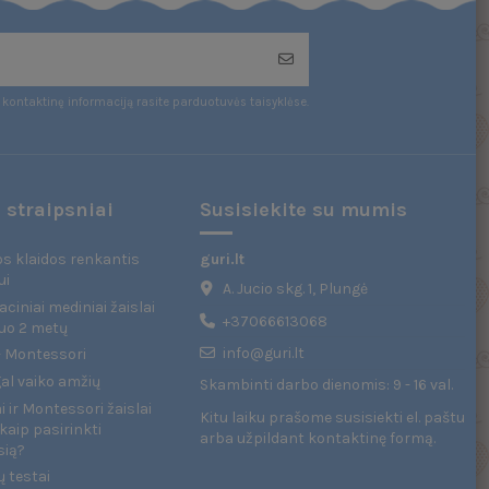
kontaktinę informaciją rasite parduotuvės taisyklėse.
 straipsniai
Susisiekite su mumis
s klaidos renkantis
guri.lt
ui
A. Jucio skg. 1, Plungė
ciniai mediniai žaislai
+37066613068
uo 2 metų
info@guri.lt
 - Montessori
gal vaiko amžių
Skambinti darbo dienomis: 9 - 16 val.
 ir Montessori žaislai
Kitu laiku prašome susisiekti el. paštu
kaip pasirinkti
arba užpildant
kontaktinę formą
.
sią?
ų testai