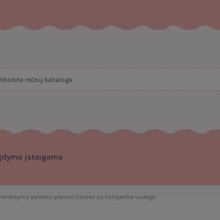
gdymo įstaigoms
eraktyvus pelėdos pianino žaislas su čežėjančia uodega