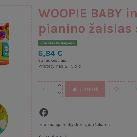
WOOPIE BABY in
pianino žaislas
Greitas Pristatymas
6,84 €
Su mokesčiais
Pristatymas: 2 - 5 d. d.
Į krepšelį
Informacija mokykloms, darželiams
Kaip sutaupyti