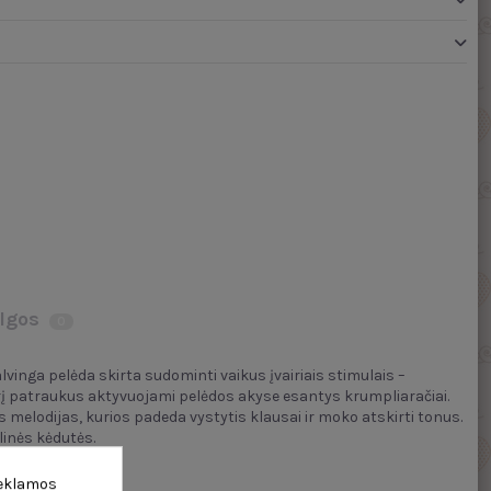
lgos
0
inga pelėda skirta sudominti vaikus įvairiais stimulais –
 kurį patraukus aktyvuojami pelėdos akyse esantys krumpliaračiai.
 melodijas, kurios padeda vystytis klausai ir moko atskirti tonus.
linės kėdutės.
reklamos