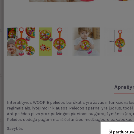
Aprašy
Interaktyvus WOOPIE pelėdos barškutis yra žavus ir funkcionalus 
regimaisiais, lytėjimo ir klausos. Pelėdos sparnai yra judrūs, tod
Ant pelėdos pilvo yra spalvingas pianinas su garsų žymėmis (do, re
Pelėdos uodega pagaminta iš čežančios medžiagos, o pakabukas turi 
Savybės
Ši parduotuvė