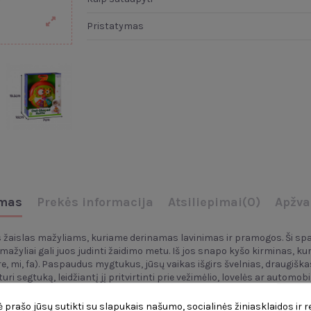
Pristatymas
mas
Prekės informacija
Atsiliepimai
(0)
Apžva
žaislas mažyliams, kuriame derinamas lavinimas ir pramogos. Ši spalv
ėl mažyliai gali juos judinti žaidimo metu. Iš jos snapo kyšo kirminas,
, mi, fa). Paspaudus mygtukus, jūsų vaikas išgirs švelnias, draugiškas
segtuką, leidžiantį jį pritvirtinti prie vežimėlio, lovelės ar automobi
 prašo jūsų sutikti su slapukais našumo, socialinės žiniasklaidos ir 