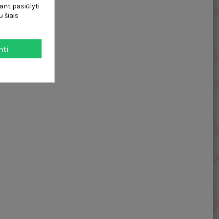
ant pasiūlyti
 šiais
mti