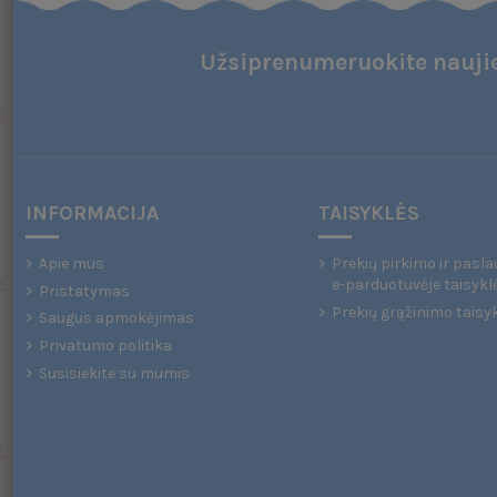
Užsiprenumeruokite naujie
INFORMACIJA
TAISYKLĖS
Apie mus
Prekių pirkimo ir pasla
e-parduotuvėje taisykl
Pristatymas
Prekių grąžinimo taisy
Saugus apmokėjimas
Privatumo politika
Susisiekite su mumis