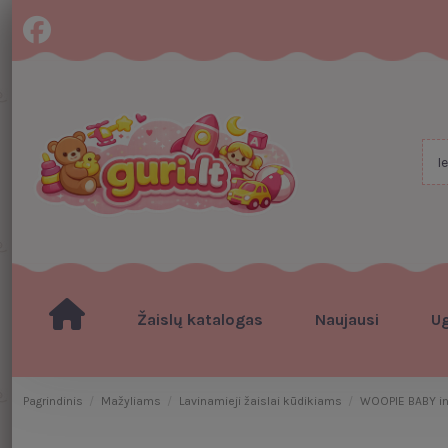
Žaislų katalogas
Naujausi
U
Pagrindinis
Mažyliams
Lavinamieji žaislai kūdikiams
WOOPIE BABY int