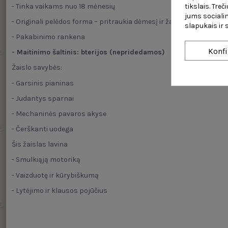
- Tinka vaikams nuo 18 mėnesių
tikslais. Tre
jums socialin
- Originali pelėdos forma – pritraukia dėmesį ir žadina vaiko užuoj
slapukais ir
- Pakabinimo rankena
Konfi
- Maitinimo šaltinis: bterijos (nepridedamos)
Žaislo savybės:
- Garsinis pianinas
- Judantys sparnai
- Mechaninės pavaros akyse
- Čerškanti uodega
Šis žaislas lavina
- Smulkiąją motoriką
- Vaizduotę ir kūrybiškumą
- Lytėjimo ir klausos pojūčius