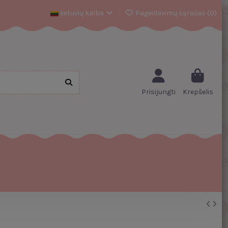
lietuvių kalba
Pageidavimų sąrašas (
0
)
Prisijungti
Krepšelis