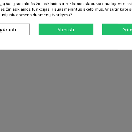
čiųjų šalių socialinės žiniasklaidos ir reklamos slapukai naudojami sieki
ės žiniasklaidos funkcijas ir suasmenintus skelbimus. Ar sutinkate su
autą
 susijusiu asmens duomenų tvarkymu?
gūruoti
Atmesti
Prii