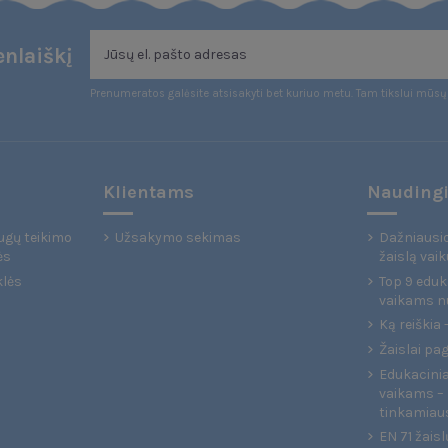
nlaiškį
Prenumeratos galėsite atsisakyti bet kuriuo metu. Tam tikslui mūsų 
Klientams
Naudingi
ugų teikimo
Užsakymo sekimas
Dažniausio
ės
žaislą vaik
klės
Top 9 eduka
vaikams n
Ką reiškia
Žaislai pa
Edukaciniai
vaikams – 
tinkamiau
EN 71 žaisl