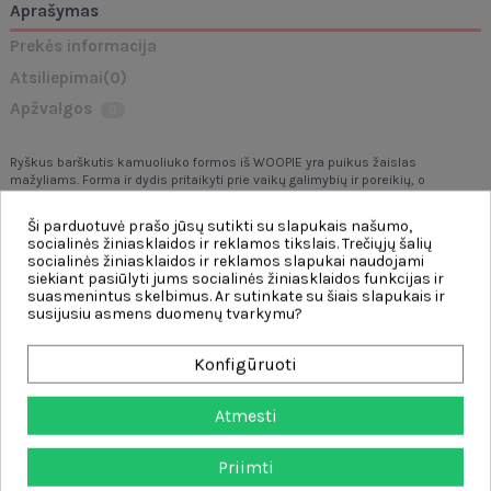
Aprašymas
Prekės informacija
Atsiliepimai
(0)
Apžvalgos
0
Ryškus barškutis kamuoliuko formos iš WOOPIE yra puikus žaislas
mažyliams. Forma ir dydis pritaikyti prie vaikų galimybių ir poreikių, o
kiekvienas žiedas sukasi, skleisdamas unikalų garsą. Barškučio rankenos
pagamintos iš gumos, kuri suteikia komforto.
Ši parduotuvė prašo jūsų sutikti su slapukais našumo,
socialinės žiniasklaidos ir reklamos tikslais. Trečiųjų šalių
Savybės:
socialinės žiniasklaidos ir reklamos slapukai naudojami
- žaislas nuo pirmųjų gyvenimo mėnesių,
siekiant pasiūlyti jums socialinės žiniasklaidos funkcijas ir
suasmenintus skelbimus. Ar sutinkate su šiais slapukais ir
- kramtukas ir barškutis 4 viename, moko naujų formų, lavina smulkiąją
susijusiu asmens duomenų tvarkymu?
motoriką,
- sukant skleidžia garsus - būdingas spragtelėjimas,
Konfigūruoti
- nėra aštrių kampų - saugus vaikams,
- karoliukai su besisukančiais apskritimais,
Atmesti
- guminės rankenos,
- galima skalbti.
Priimti
Žaislas lavina: