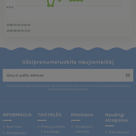
6,77 €
2026-07-02 15:04:45
2026-08-09 04:33:51
Užsiprenumeruokite naujienlaiškį
Prenumeratos galėsite atsisakyti bet kuriuo metu. Tam tikslui mūsų kontaktinę informaciją
rasite parduotuvės taisyklėse.
INFORMACIJA
TAISYKLĖS
Klientams
Naudingi
straipsniai
Apie mus
Prekių pirkimo
Užsakymo
ir paslaugų
sekimas
Dažniausios
Pristatymas