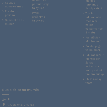
teikimo e-
klaidos
Saugus
parduotuvėje
renkantis
apmokėjimas
taisyklės
žaislą vaikui
Privatumo
Prekių
Top 9
politika
grąžinimo
edukaciniai
Susisiekite su
taisyklės
mediniai
mumis
žaislai
vaikams nuo
2 metų
Ką reiškia -
Montessori
Žaislai pagal
vaiko amžių
Edukaciniai ir
Montessori
žaislai
vaikams –
kaip pasirinkti
tinkamiausią?
EN 71 žaislų
testai
Susisiekite su mumis
guri.lt
A. Jucio skg. 1, Plungė