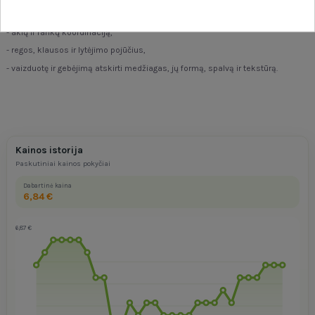
- smulkiąją motoriką,
- akių ir rankų koordinaciją,
- regos, klausos ir lytėjimo pojūčius,
- vaizduotę ir gebėjimą atskirti medžiagas, jų formą, spalvą ir tekstūrą.
Kainos istorija
Paskutiniai kainos pokyčiai
Dabartinė kaina
6,84 €
6,87 €