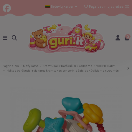
lietuvių kalba
Pageidavimų sąrašas (
0
)
0
Pagrindinis
Mažyliams
Kramtukai ir barškučiai kūdikiams
WOOPIE BABY
minkštas barškutis 4 viename kramtukas sensorinis žaislas kūdikiams nuo 0 mėn.