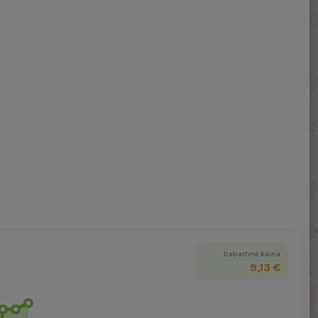
Dabartinė kaina
9,13 €