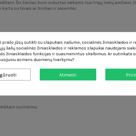
s žaidžiant. Šis žaislas buvo sukurtas vaikams nuo trejų metų amžiaus.
kartu su tėvais ar broliais ir seserimis.
li žingsnis po žingsnio surinkti savo transporto priemonę
 valdymas pirmyn, atgal, posūkis į kairę, posūkis į dešinę ir
360° sukim
 prašo jūsų sutikti su slapukais našumo, socialinės žiniasklaidos ir 
ektas pritraukia dėmesį ir paįvairina linksmybes
čiųjų šalių socialinės žiniasklaidos ir reklamos slapukai naudojami sieki
ams atsparaus ABS plastiko
ės žiniasklaidos funkcijas ir suasmenintus skelbimus. Ar sutinkate su
 susijusiu asmens duomenų tvarkymu?
 surinkti daug kartų skirtingais būdais
gūruoti
Atmesti
Prii
 lengvas manevringumas ant įvairių paviršių
toriumi)
nkiškam surinkimui