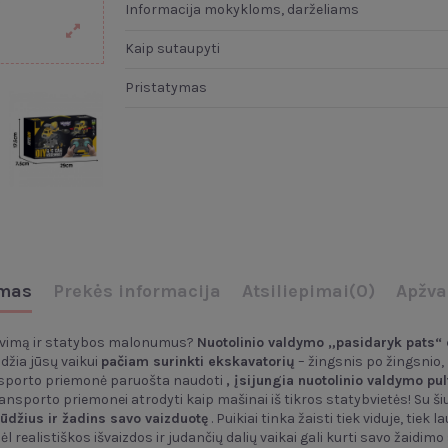
Informacija mokykloms, darželiams
Kaip sutaupyti
Pristatymas
mas
Prekės informacija
Atsiliepimai
(0)
Apžva
ravimą ir statybos malonumus?
Nuotolinio valdymo „pasidaryk pats“
žia jūsų vaikui
pačiam surinkti ekskavatorių
– žingsnis po žingsnio,
ransporto priemonė paruošta naudoti
, įsijungia nuotolinio valdymo pul
ransporto priemonei atrodyti kaip mašinai iš tikros statybvietės! Su š
džius ir žadins savo vaizduotę
. Puikiai tinka žaisti tiek viduje, tiek
 realistiškos išvaizdos ir judančių dalių vaikai gali kurti savo žaidimo