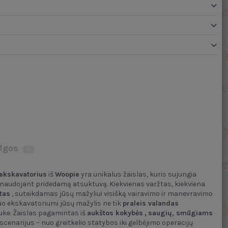
lgos
0
 ekskavatorius
iš
Woopie
yra unikalus žaislas, kuris sujungia
 naudojant pridedamą atsuktuvą. Kiekvienas varžtas, kiekviena
tas
, suteikdamas jūsų mažyliui visišką vairavimo ir manevravimo
iuo ekskavatoriumi jūsų mažylis ne tik
praleis valandas
 lauke. Žaislas pagamintas iš
aukštos kokybės
,
saugių, smūgiams
 scenarijus – nuo greitkelio statybos iki gelbėjimo operacijų