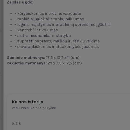
Žaislas ugdo:
- kūrybiškumas ir erdvinė vaizduotė
- rankiniai įgūdžiai ir rankų miklumas
- loginis mąstymas ir problemų sprendimo įgūdžiai
- kantrybė ir tikslumas
- aistra mechanikai ir statybai
- suprasti paprastų mašinų ir įrankių veikimą
- savarankiškumas ir atsakomybės jausmas
Gaminio matmenys:
17,5 x 10,5 x 11 (cm)
Pakuotės matmenys:
29 x 7,5 x 17,5 (cm)
Kainos istorija
Paskutiniai kainos pokyčiai
9,13 €