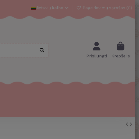
lietuvių kalba
Pageidavimų sąrašas (
0
)
Prisijungti
Krepšelis