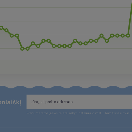
nlaiškį
Prenumeratos galėsite atsisakyti bet kuriuo metu. Tam tikslui mūsų 