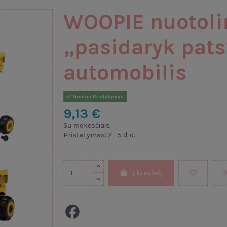
WOOPIE nuotoli
„pasidaryk pats
automobilis
Greitas Pristatymas
9,13 €
Su mokesčiais
Pristatymas: 2 - 5 d. d.
Į krepšelį