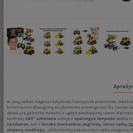
Aprašy
Ar jūsų vaikas mėgsta statybines transporto priemones, meist
konstravimo džiaugsmą su įdomiomis pramogomis! Šis žaislas leid
detalė yra galimybė mokytis ir ugdyti pasitikėjimą savimi. Kai t
kontrolę.
360° sukimasis
vietoje ir
spalvingos lemputės
leidžia t
žaisdamas,
bet ir
išmoks mechanikos pagrindų, lavins rankų įgū
atsparių medžiagų
, užtikrinančių patvarumą ir vaikų saugumą. Dėl