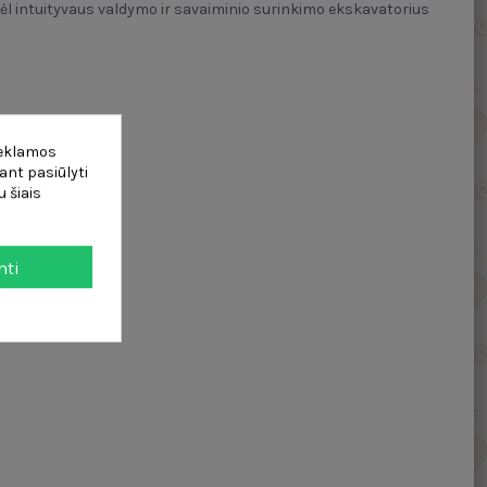
 Dėl intuityvaus valdymo ir savaiminio surinkimo ekskavatorius
asis vietoje
reklamos
ant pasiūlyti
 šiais
mti