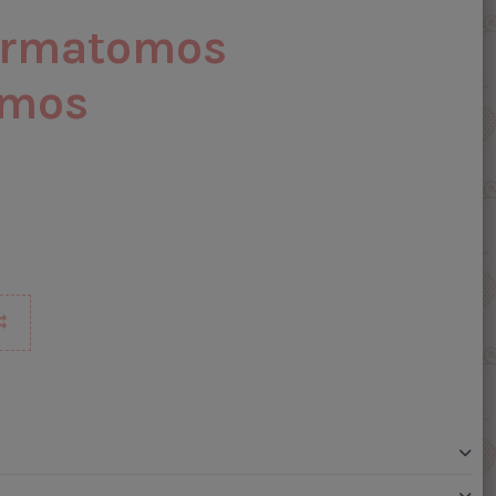
ermatomos
rmos