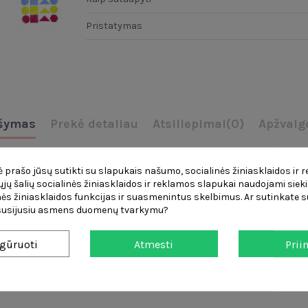
Pristatymas
šymas
Prekė detaliau
Atsiliepimai
(0)
Apžvalg
akampių, permatomų formų rinkinys
padeda mokytis formų ir
spalvų
 prašo jūsų sutikti su slapukais našumo, socialinės žiniasklaidos ir 
čiųjų šalių socialinės žiniasklaidos ir reklamos slapukai naudojami sieki
stai ir lengvai
mokyti geometrinių figūrų komponavimo
.
Detalės pag
ės žiniasklaidos funkcijas ir suasmenintus skelbimus. Ar sutinkate su
žinė.
Jos puikiai dera su
Masterkidz Education“
LED šviesos skydelių r
 susijusiu asmens duomenų tvarkymu?
gūruoti
Atmesti
Prii