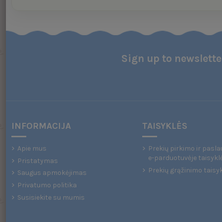
Sign up to newslette
INFORMACIJA
TAISYKLĖS
Apie mus
Prekių pirkimo ir pasla
e-parduotuvėje taisykl
Pristatymas
Prekių grąžinimo taisy
Saugus apmokėjimas
Privatumo politika
Susisiekite su mumis