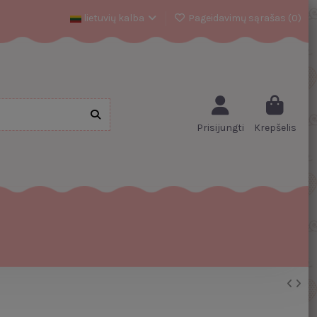
lietuvių kalba
Pageidavimų sąrašas (
0
)
Prisijungti
Krepšelis