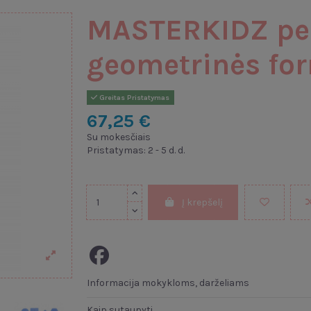
MASTERKIDZ p
geometrinės fo
Greitas Pristatymas
67,25 €
Su mokesčiais
Pristatymas: 2 - 5 d. d.
Į krepšelį
Informacija mokykloms, darželiams
Kaip sutaupyti