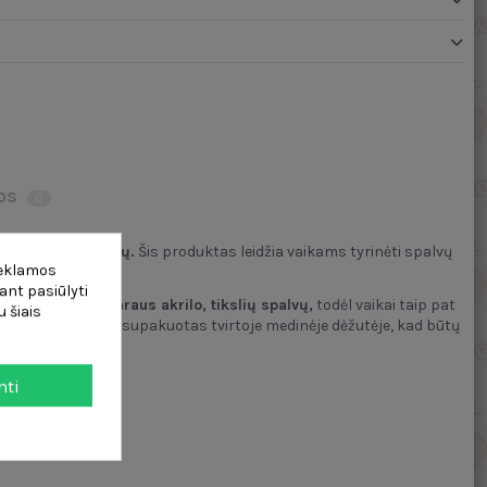
os
0
 derinimo principų.
Šis produktas leidžia vaikams tyrinėti spalvų
reklamos
ant pasiūlyti
amintos iš patvaraus akrilo, tikslių spalvų,
todėl vaikai taip pat
 šiais
inkiniu.
Rinkinys supakuotas tvirtoje medinėje dėžutėje, kad būtų
mti