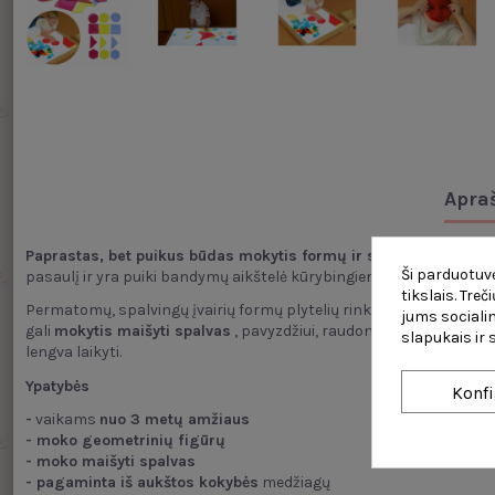
Apra
Paprastas, bet puikus būdas mokytis formų ir spalvų.
Šis stači
Ši parduotuvė
pasaulį ir yra puiki bandymų aikštelė kūrybingiems mažyliams.
tikslais. Tre
Permatomų, spalvingų įvairių formų plytelių rinkinys leidžia papra
jums socialin
gali
mokytis maišyti spalvas
, pavyzdžiui,
raudona + geltona = oran
slapukais ir
lengva laikyti.
Ypatybės
Konfi
-
vaikams
nuo 3 metų amžiaus
- moko geometrinių figūrų
- moko maišyti spalvas
- pagaminta iš aukštos kokybės
medžiagų