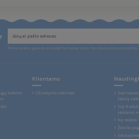
r
Prenumeratos galėsite atsisakyti bet kuriuo metu. Tam tikslui mūsų kontaktinę i
Klientams
Naudingi
ugų teikimo
Užsakymo sekimas
Dažniausio
ės
žaislą vaik
klės
Top 9 eduka
vaikams n
Ką reiškia
Žaislai pa
Edukaciniai