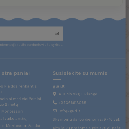
nformaciją rasite parduotuvės taisyklėse.
 straipsniai
Susisiekite su mumis
s klaidos renkantis
guri.lt
ui
A. Jucio skg. 1, Plungė
ciniai mediniai žaislai
+37066613068
uo 2 metų
info@guri.lt
 - Montessori
gal vaiko amžių
Skambinti darbo dienomis: 9 - 16 val.
 ir Montessori žaislai
Kitu laiku prašome susisiekti el. paštu