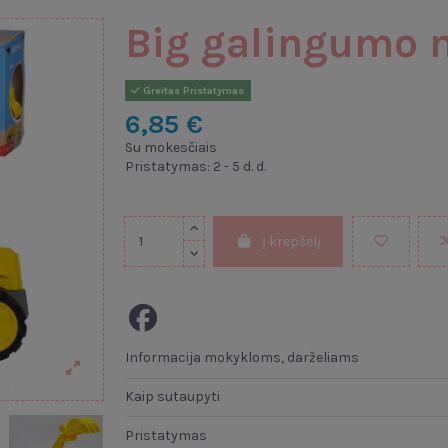
Big galingumo 
Greitas Pristatymas
6,85 €
Su mokesčiais
Pristatymas: 2 - 5 d. d.
Į krepšelį
Informacija mokykloms, darželiams
Kaip sutaupyti
Pristatymas