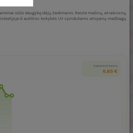
aminiai siūlo daugybę idėjų žaidimams. Rasite mašinų, atrakcionų,
i Vokietijoje iš aukštos kokybės UV spinduliams atsparių medžiagų.
Dabartinė kaina
6,85 €