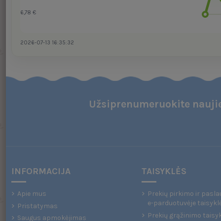
6,78 €
2026-07-13 16:35:32
Užsiprenumeruokite naujie
INFORMACIJA
TAISYKLĖS
Apie mus
Prekių pirkimo ir pasla
e-parduotuvėje taisykl
Pristatymas
Prekių grąžinimo taisy
Saugus apmokėjimas