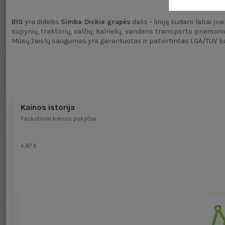
BIG
yra didelės
Simba Dickie grupės
dalis - liniją sudaro labai įv
supynių, traktorių, valčių, kalnelių, vandens transporto priemoni
Mūsų žaislų saugumas yra garantuotas ir patvirtintas LGA/TÜV 
Kainos istorija
Paskutiniai kainos pokyčiai
6,87 €