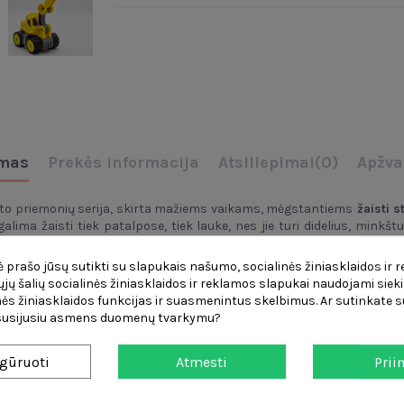
mas
Prekės informacija
Atsiliepimai
(0)
Apžva
o priemonių serija, skirta mažiems vaikams, mėgstantiems
žaisti s
 galima žaisti tiek patalpose, tiek lauke, nes jie turi didelius, minkšt
bės medžiagų.
 prašo jūsų sutikti su slapukais našumo, socialinės žiniasklaidos ir 
čiųjų šalių socialinės žiniasklaidos ir reklamos slapukai naudojami sieki
ės žiniasklaidos funkcijas ir suasmenintus skelbimus. Ar sutinkate su
 susijusiu asmens duomenų tvarkymu?
ek lauke
.
iekyje esantis kaušas
, puikiai tinka mažoms rankutėms.
, tačiau nepalieka žymių ant grindų.
gūruoti
Atmesti
Prii
iu vandeniu.
k lauke.