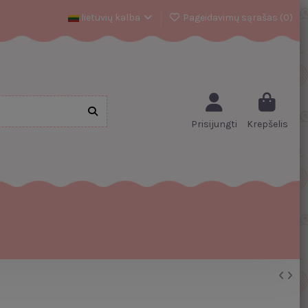
lietuvių kalba
Pageidavimų sąrašas (
0
)
Prisijungti
Krepšelis