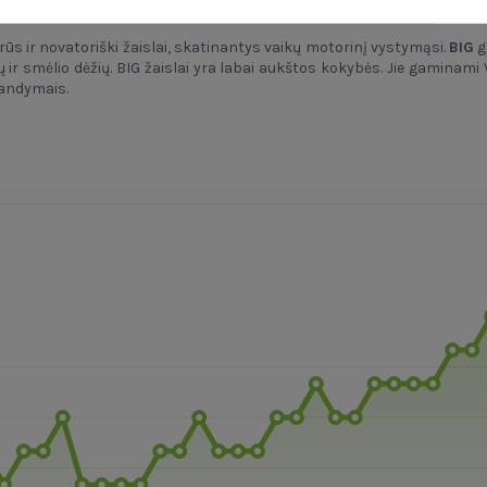
airūs ir novatoriški žaislai, skatinantys vaikų motorinį vystymąsi.
BIG
g
ų ir smėlio dėžių. BIG žaislai yra labai aukštos kokybės. Jie gaminam
bandymais.