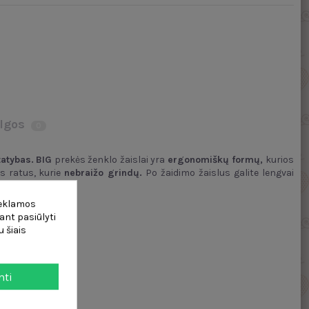
lgos
0
tatybas.
BIG
prekės ženklo žaislai yra
ergonomiškų formų,
kurios
us ratus, kurie
nebraižo grindų.
Po žaidimo žaislus galite lengvai
reklamos
ant pasiūlyti
 šiais
mti