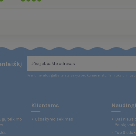
nlaiškį
Prenumeratos galėsite atsisakyti bet kuriuo metu. Tam tikslui mūsų 
Klientams
Naudingi
ugų teikimo
Užsakymo sekimas
Dažniausio
ės
žaislą vaik
klės
Top 9 eduka