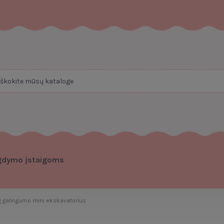
gdymo įstaigoms
g galingumo mini ekskavatorius