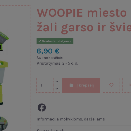
WOOPIE miesto 
žali garso ir švi
Greitas Pristatymas
6,90 €
Su mokesčiais
Pristatymas: 2 - 5 d. d.
Į krepšelį
Informacija mokykloms, darželiams
Kaip sutaupyti