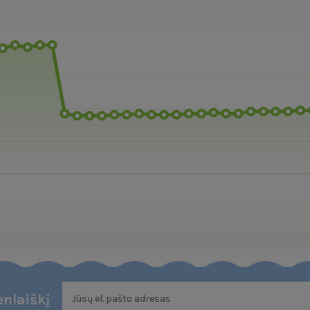
nlaiškį