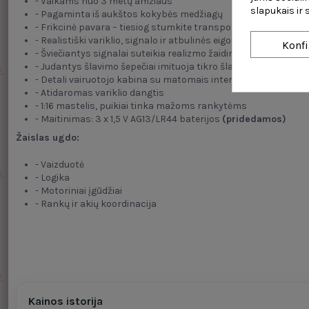
- Vaikams nuo 3 metų amžiaus
slapukais ir
- Pagaminta iš aukštos kokybės medžiagų
- Frikcinė pavara – tiesiog stumkite transporto priemonę ir ji 
- Realistiški variklio, signalo ir atbulinės eigos signalo garsai
Konfi
- Šviečiantys signalai suteikia realizmo žaidimo metu
- Judantys šlavimo šepečiai imituoja tikro šlavėjo darbą
- Detali vairuotojo kabina su matomais interjero elementais
- Atidaromas variklio dangtis
- 1:16 mastelis, puikiai tinka mažoms rankytėms
- Maitinimas: 3 x 1,5 V AG13/LR44 baterijos
(pridedamos)
Žaislas ugdo:
- Vaizduotė
- Logika
- Motoriniai įgūdžiai
- Rankų ir akių koordinacija
Kainos istorija