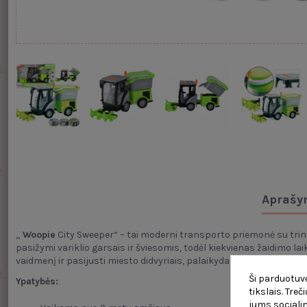
Aprašy
„
Woopie
City Sweeper“ – tai moderni transporto priemonė su trint
pasižymi variklio garsais ir šviesomis, todėl kiekvienas žaidimo la
vaidmenį ir pasijusti miesto didvyriais, palaikydami gatvių švarą.
Ši parduotuvė
Ypatybės:
tikslais. Tre
jums socialin