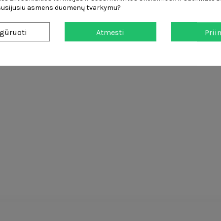
 susijusiu asmens duomenų tvarkymu?
važiuos pati
gūruoti
Atmesti
Prii