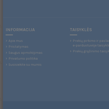
INFORMACIJA
TAISYKLĖS
Apie mus
Prekių pirkimo ir pasla
e-parduotuvėje taisykl
Pristatymas
Prekių grąžinimo taisy
Saugus apmokėjimas
Privatumo politika
Susisiekite su mumis