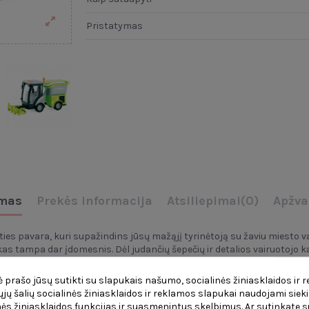
Pristatymas
mas
Prekės informacija
Atsiliepimai
(0)
Apžva
ies pavara, kuri supažindins jūsų mažąjį tyrinėtoją su žaviu miesto va
ikas tampa dar įdomesnis. Dėl judančių šepečių ir detalios vairuotojo 
 prašo jūsų sutikti su slapukais našumo, socialinės žiniasklaidos ir 
čiųjų šalių socialinės žiniasklaidos ir reklamos slapukai naudojami sieki
ės žiniasklaidos funkcijas ir suasmenintus skelbimus. Ar sutinkate su