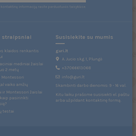
kontaktinę informaciją rasite parduotuvės taisyklėse.
 straipsniai
Susisiekite su mumis
s klaidos renkantis
guri.lt
ui
A. Jucio skg. 1, Plungė
ciniai mediniai žaislai
+37066613068
uo 2 metų
info@guri.lt
 - Montessori
gal vaiko amžių
Skambinti darbo dienomis: 9 - 16 val.
 ir Montessori žaislai
Kitu laiku prašome susisiekti el. paštu
kaip pasirinkti
arba užpildant
kontaktinę formą
.
sią?
ų testai