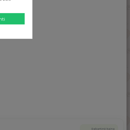
mti
Dabartinė kaina