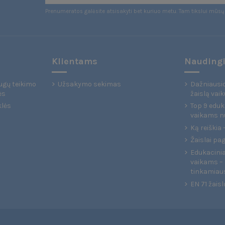
Prenumeratos galėsite atsisakyti bet kuriuo metu. Tam tikslui mūsų 
Klientams
Naudingi
ugų teikimo
Užsakymo sekimas
Dažniausio
ės
žaislą vaik
klės
Top 9 eduka
vaikams n
Ką reiškia
Žaislai pa
Edukaciniai
vaikams – 
tinkamiau
EN 71 žaisl