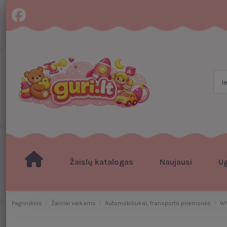
Žaislų katalogas
Naujausi
U
Pagrindinis
Žaislai vaikams
Automobiliukai, transporto priemonės
WO