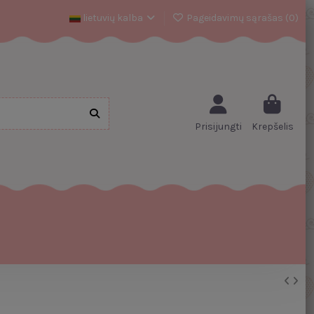
lietuvių kalba
Pageidavimų sąrašas (
0
)
Prisijungti
Krepšelis