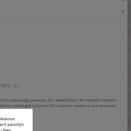
lgos
0
lymo paslaugų pasauliu. Šis realistiškas 1:16 mastelio modelis
kabinos vaikai gali prisiimti tikro valymo mašinos operatoriaus
reklamos
ant pasiūlyti
 šiais