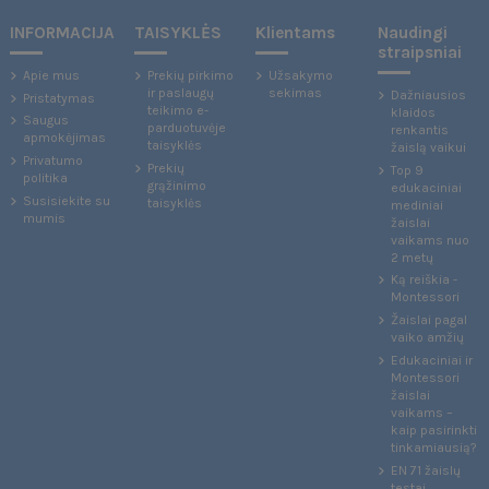
INFORMACIJA
TAISYKLĖS
Klientams
Naudingi
straipsniai
Apie mus
Prekių pirkimo
Užsakymo
ir paslaugų
sekimas
Dažniausios
Pristatymas
teikimo e-
klaidos
Saugus
parduotuvėje
renkantis
apmokėjimas
taisyklės
žaislą vaikui
Privatumo
Prekių
Top 9
politika
grąžinimo
edukaciniai
Susisiekite su
taisyklės
mediniai
mumis
žaislai
vaikams nuo
2 metų
Ką reiškia -
Montessori
Žaislai pagal
vaiko amžių
Edukaciniai ir
Montessori
žaislai
vaikams –
kaip pasirinkti
tinkamiausią?
EN 71 žaislų
testai