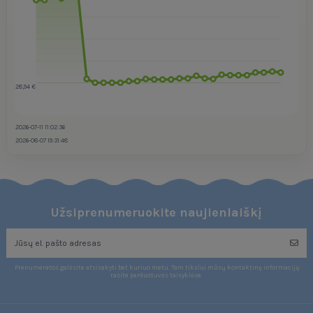
28,94 €
2026-07-11 11:02:36
2026-08-07 19:31:48
Užsiprenumeruokite naujienlaiškį
Prenumeratos galėsite atsisakyti bet kuriuo metu. Tam tikslui mūsų kontaktinę informaciją
rasite parduotuvės taisyklėse.