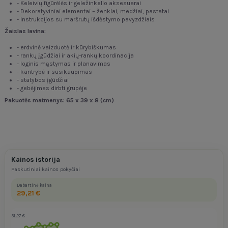
- Keleivių figūrėlės ir geležinkelio aksesuarai
- Dekoratyviniai elementai – ženklai, medžiai, pastatai
- Instrukcijos su maršrutų išdėstymo pavyzdžiais
Žaislas lavina:
- erdvinė vaizduotė ir kūrybiškumas
- rankų įgūdžiai ir akių-rankų koordinacija
- loginis mąstymas ir planavimas
- kantrybė ir susikaupimas
- statybos įgūdžiai
- gebėjimas dirbti grupėje
Pakuotės matmenys: 65 x 39 x 8 (cm)
Kainos istorija
Paskutiniai kainos pokyčiai
Dabartinė kaina
29,21 €
31,27 €