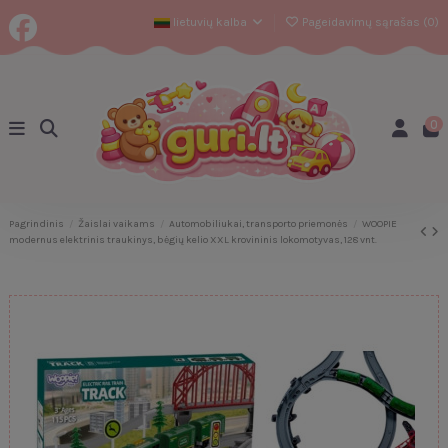
lietuvių kalba
Pageidavimų sąrašas (
0
)
0
Pagrindinis
Žaislai vaikams
Automobiliukai, transporto priemonės
WOOPIE
modernus elektrinis traukinys, bėgių kelio XXL krovininis lokomotyvas, 128 vnt.