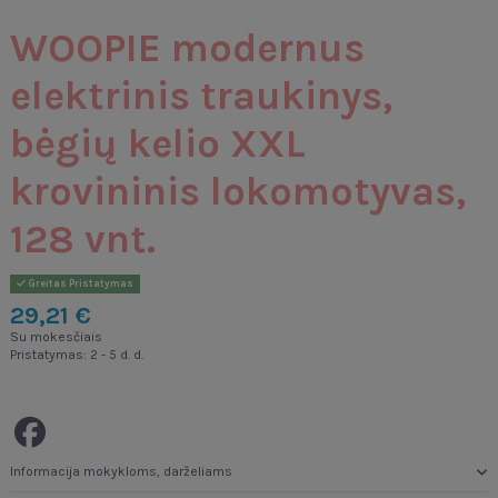
WOOPIE modernus
elektrinis traukinys,
bėgių kelio XXL
krovininis lokomotyvas,
128 vnt.
Greitas Pristatymas
29,21 €
Su mokesčiais
Pristatymas: 2 - 5 d. d.
Informacija mokykloms, darželiams