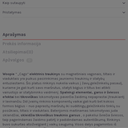
Kaip sutaupyti
Pristatymas
Aprašymas
Prekės informacija
Atsiliepimai
(0)
Apžvalgos
0
Woopie
“ „Cago“
elektrinis traukinys
su magnetiniais vagonais, tiltais ir
viaduktais yra puikus pasirinkimas jauniems traukinių ir statybų
entuziastams. Šis platus rinkinys nukelia vaikus į žavų geležinkelių pasaulį,
kuriame jie gali kurti savo maršrutus, statyti bėgius ir tiltus bei atlikti
vairuotojo ar statybininko vaidmenį.
Spalvingi elementai, garso ir šviesos
efektai
bei
tikroviškas
lokomotyvas paverčia žaidimą nepaprastai įtraukiantį
ir lavinančiu. Dėl įvairių rinkinio komponentų vaikai gali kurti bet kokios
formos bėgius – nuo paprastų maršrutų iki sudėtingų geležinkelio tinklų su
posūkiais, tiltais ir viaduktais. Baterijomis maitinamas lokomotyvas juda
sklandžiai,
skleidžia tikroviškus traukinio garsus
, o pakeliui šviečia šviesos,
taip pagerindamas žaidimo patirtį ir padidindamas autentiškumą. Rinkinys
buvo sukurtas atsižvelgiant į vaikų saugumą. Visos dalys pagamintos iš