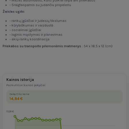
- Mažas automobilis, kuris puikiai telpa ant priekabos
- Sraigtasparnis su judančiu propeleriu
Žaislas ugdo:
- rankų įgūdžiai ir judesių tikslumas
- kūrybiškumas ir vaizduotė
- socialiniai įgūdžiai
- loginis mąstymas ir planavimas
- akių-rankų koordinacija
Priekabos su transporto priemonėmis matmenys
: 54 x 18,5 x 12 (cm)
Kainos istorija
Paskutiniai kainos pokyčiai
Dabartinė kaina
14,84 €
15,99 €