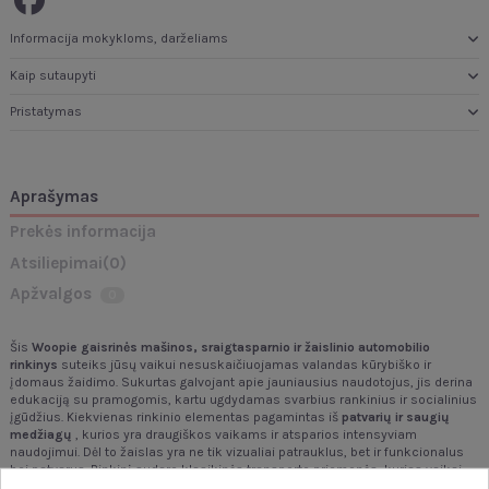
Informacija mokykloms, darželiams
Kaip sutaupyti
Pristatymas
Aprašymas
Prekės informacija
Atsiliepimai
(0)
Apžvalgos
0
Šis
Woopie
gaisrinės mašinos, sraigtasparnio ir žaislinio automobilio
rinkinys
suteiks jūsų vaikui nesuskaičiuojamas valandas kūrybiško ir
įdomaus žaidimo.
Sukurtas galvojant apie jauniausius naudotojus, jis derina
edukaciją su pramogomis, kartu ugdydamas svarbius rankinius ir socialinius
įgūdžius. Kiekvienas rinkinio elementas pagamintas iš
patvarių ir saugių
medžiagų
, kurios yra draugiškos vaikams ir atsparios intensyviam
naudojimui. Dėl to žaislas yra ne tik vizualiai patrauklus, bet ir funkcionalus
bei patvarus. Rinkinį sudaro klasikinės transporto priemonės, kurias vaikai
pažįsta ir mėgsta – vilkikas, galintis pervežti kitas transporto priemones,