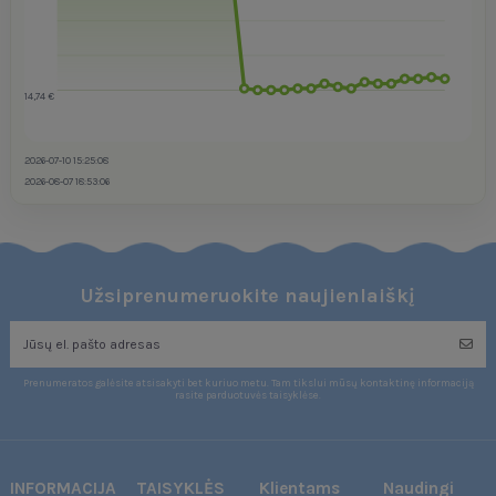
14,74 €
2026-07-10 15:25:08
2026-08-07 18:53:06
Užsiprenumeruokite naujienlaiškį
Prenumeratos galėsite atsisakyti bet kuriuo metu. Tam tikslui mūsų kontaktinę informaciją
rasite parduotuvės taisyklėse.
INFORMACIJA
TAISYKLĖS
Klientams
Naudingi