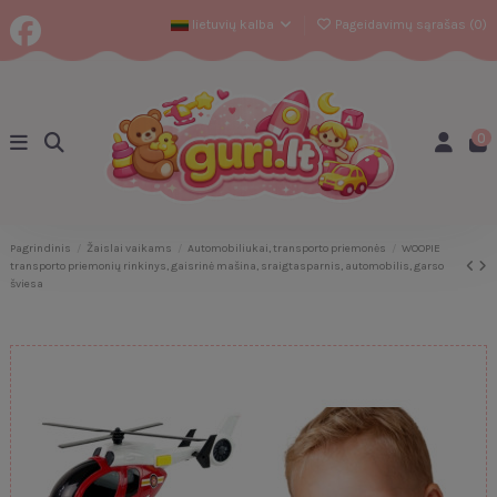
lietuvių kalba
Pageidavimų sąrašas (
0
)
0
Pagrindinis
Žaislai vaikams
Automobiliukai, transporto priemonės
WOOPIE
transporto priemonių rinkinys, gaisrinė mašina, sraigtasparnis, automobilis, garso
šviesa