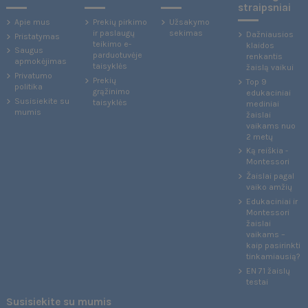
straipsniai
Apie mus
Prekių pirkimo
Užsakymo
ir paslaugų
sekimas
Dažniausios
Pristatymas
teikimo e-
klaidos
Saugus
parduotuvėje
renkantis
apmokėjimas
taisyklės
žaislą vaikui
Privatumo
Prekių
Top 9
politika
grąžinimo
edukaciniai
Susisiekite su
taisyklės
mediniai
mumis
žaislai
vaikams nuo
2 metų
Ką reiškia -
Montessori
Žaislai pagal
vaiko amžių
Edukaciniai ir
Montessori
žaislai
vaikams –
kaip pasirinkti
tinkamiausią?
EN 71 žaislų
testai
Susisiekite su mumis