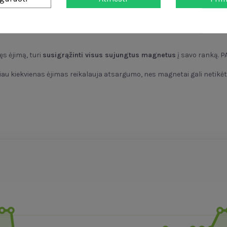
rvelė, akmenukų maišelis, naudojimo instrukcija
ęs ėjimą, turi
susigrąžinti visus sujungtus magnetus
į savo ranką. P
čiau kiekvienas ėjimas reikalauja atsargumo, nes magnetai gali netikėta