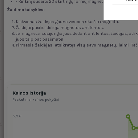
- Rinkinį sudaro: 20 skirtingų formų magnetinių akmenukų, vi
Žaidimo taisyklės:
Kiekvienas žaidėjas gauna vienodą skaičių magnetų.
Žaidėjai paeiliui dėlioja magnetus ant lentos.
Jei magnetai susijungia juos dedant ant lentos, žaidėjas, atlik
juos taip pat pasiimate!
Pirmasis žaidėjas, atsikratęs visų savo magnetų, laimi
. Ta
Kainos istorija
Paskutiniai kainos pokyčiai
5,71 €