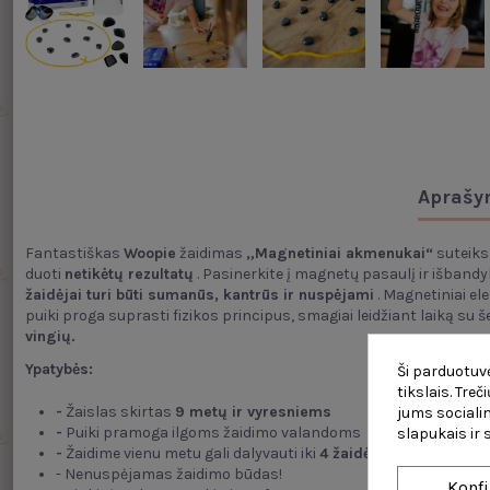
Aprašy
Fantastiškas
Woopie
žaidimas
„Magnetiniai akmenukai“
suteiks
duoti
netikėtų rezultatų
. Pasinerkite į magnetų pasaulį ir išban
žaidėjai turi būti sumanūs, kantrūs ir nuspėjami
. Magnetiniai ele
puiki proga suprasti fizikos principus, smagiai leidžiant laiką su š
vingių.
Ypatybės:
Ši parduotuvė
tikslais. Tre
-
Žaislas skirtas
9 metų ir vyresniems
jums socialin
-
Puiki pramoga ilgoms žaidimo valandoms
slapukais ir
-
Žaidime vienu metu gali dalyvauti iki
4 žaidėjų
- Nenuspėjamas žaidimo būdas!
Konfi