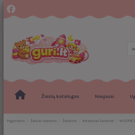
Žaislų katalogas
Naujausi
U
Pagrindinis
Žaislai vaikams
Žaidimai
Arkadiniai žaidimai
WOOPIE ž