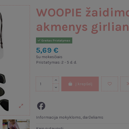
WOOPIE žaidimo
akmenys girlian
Greitas Pristatymas
5,69 €
Su mokesčiais
Pristatymas: 2 - 5 d. d.
Į krepšelį
Informacija mokykloms, darželiams
Kaip sutaupyti