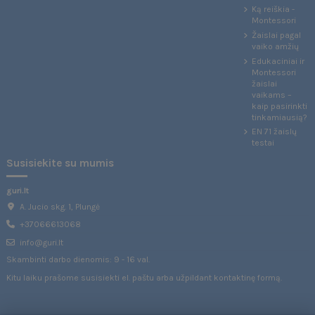
Ką reiškia -
Montessori
Žaislai pagal
vaiko amžių
Edukaciniai ir
Montessori
žaislai
vaikams –
kaip pasirinkti
tinkamiausią?
EN 71 žaislų
testai
Susisiekite su mumis
guri.lt
A. Jucio skg. 1, Plungė
+37066613068
info@guri.lt
Skambinti darbo dienomis: 9 - 16 val.
Kitu laiku prašome susisiekti el. paštu arba užpildant
kontaktinę formą
.