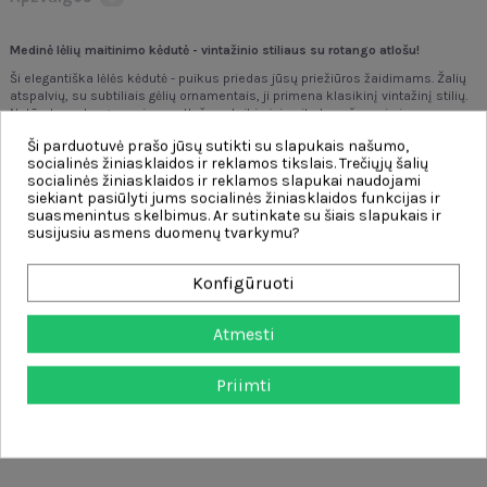
Medinė lėlių maitinimo kėdutė - vintažinio stiliaus su rotango atlošu!
Ši elegantiška lėlės kėdutė - puikus priedas jūsų priežiūros žaidimams. Žalių
atspalvių, su subtiliais gėlių ornamentais, ji primena klasikinį vintažinį stilių.
Natūralus rotango pynimas atloše suteikia jai unikalaus žavesio ir
autentiškos išvaizdos. Jis puikiai tiks teminiams žaidimams, ugdant vaiko
Ši parduotuvė prašo jūsų sutikti su slapukais našumo,
empatiją ir vaizduotę.
socialinės žiniasklaidos ir reklamos tikslais. Trečiųjų šalių
Savybės:
socialinės žiniasklaidos ir reklamos slapukai naudojami
siekiant pasiūlyti jums socialinės žiniasklaidos funkcijas ir
- žaislas skirtas vaikams nuo
3 metų
suasmenintus skelbimus. Ar sutinkate su šiais slapukais ir
- aukšta kėdutė lėlėms maitinti
susijusiu asmens duomenų tvarkymu?
- rotango pynimas atloše - natūralus prisilietimas
- tvirta medinė konstrukcija
Konfigūruoti
- dažytos detalės ir senovinio stiliaus gėlių raštai
-
skatina kūrybinį žaidimą ir socialinę raidą
Atmesti
Žaislas lavina:
- motorinius įgūdžius
Priimti
- rankų darbo įgūdžius
- smalsumą
- kūrybiškumą