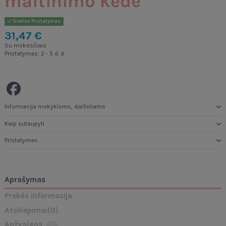
maitinimo kėdė
Greitas Pristatymas
31,47 €
Su mokesčiais
Pristatymas: 2 - 5 d. d.
Informacija mokykloms, darželiams
Kaip sutaupyti
Pristatymas
Aprašymas
Prekės informacija
Atsiliepimai
(0)
Apžvalgos
0