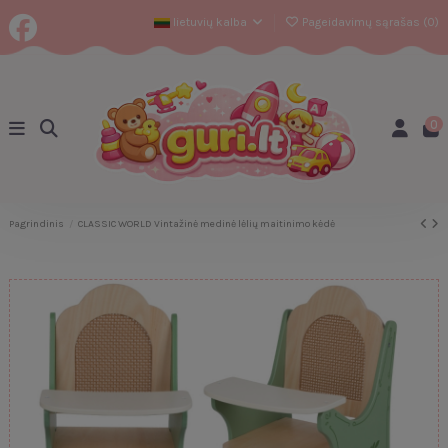
lietuvių kalba
Pageidavimų sąrašas (
0
)
0
Pagrindinis
CLASSIC WORLD Vintažinė medinė lėlių maitinimo kėdė