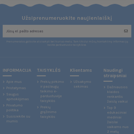
Užsiprenumeruokite naujienlaiškį
Prenumeratos galėsite atsisakyti bet kuriuo metu. Tam tikslui mūsų kontaktinę informaciją
rasite parduotuvės taisyklėse.
INFORMACIJA
TAISYKLĖS
Klientams
Naudingi
straipsniai
Apie mus
Prekių pirkimo
Užsakymo
ir paslaugų
sekimas
Dažniausios
Pristatymas
teikimo e-
klaidos
Saugus
parduotuvėje
renkantis
apmokėjimas
taisyklės
žaislą vaikui
Privatumo
Prekių
Top 9
politika
grąžinimo
edukaciniai
Susisiekite su
taisyklės
mediniai
mumis
žaislai
vaikams nuo
2 metų