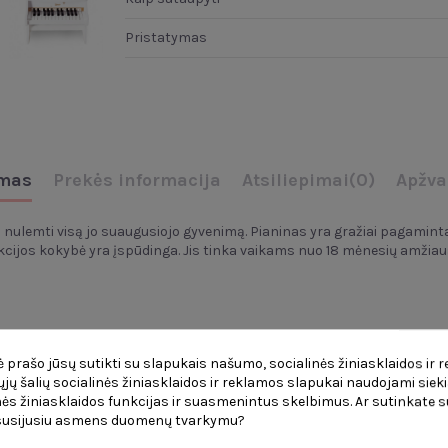
Pristatymas
mas
Prekės informacija
Atsiliepimai
(0)
Apžva
ali nulemti visą jo suaugusiojo gyvenimą. Pianinas yra gražiai pagamint
kcijos kokybė yra įspūdinga. Jis tinka vaikams nuo 18 mėnesių amžiau
ninkas labiau norės pradėti mokytis,
 prašo jūsų sutikti su slapukais našumo, socialinės žiniasklaidos ir 
muisi
per sąlytį su muzika.
čiųjų šalių socialinės žiniasklaidos ir reklamos slapukai naudojami sieki
ės žiniasklaidos funkcijas ir suasmenintus skelbimus. Ar sutinkate su
 susijusiu asmens duomenų tvarkymu?