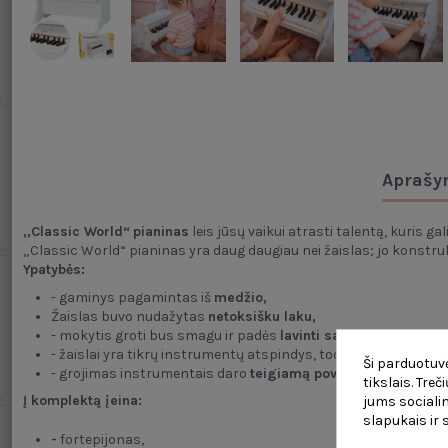
Aprašy
„Classic World“
pianinas
leis jūsų vaikui atrasti talentą, kuris g
„Classic World“ pianinas yra daug daugiau nei žaislas; jo konstru
Ypatybės:
- gaminys pagamintas iš
medžio,
Žaislas buvo nudažytas
netoksišku laku,
- mokytis groti bus smagu ir padės
lavinti savo talentus,
- žaislai yra tikrų instrumentų atspindys, todėl mažasis meni
Ši parduotuvė
- grojimas instrumentais daro
teigiamą poveikį vaikų vysty
tikslais. Tre
Į komplektą įeina:
jums socialin
slapukais ir
-
fortepijonas,