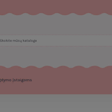
gdymo įstaigoms
a