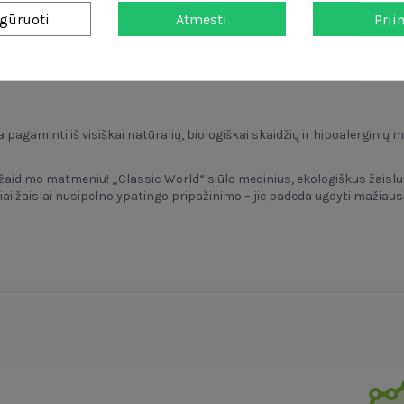
gūruoti
Atmesti
Prii
pagaminti iš visiškai natūralių, biologiškai skaidžių ir hipoalerginių m
idimo matmeniu! „Classic World“ siūlo medinius, ekologiškus žaislus, 
i žaislai nusipelno ypatingo pripažinimo – jie padeda ugdyti mažiaus