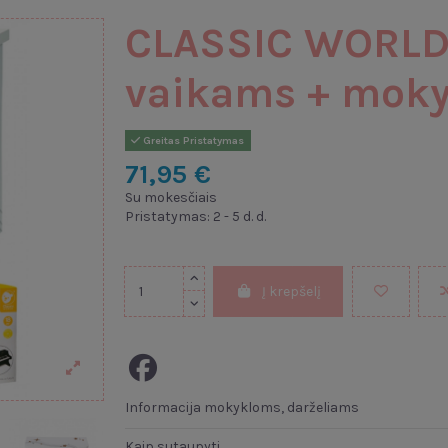
CLASSIC WORLD 
vaikams + mok
Greitas Pristatymas
71,95 €
Su mokesčiais
Pristatymas: 2 - 5 d. d.
Į krepšelį
Informacija mokykloms, darželiams
Kaip sutaupyti