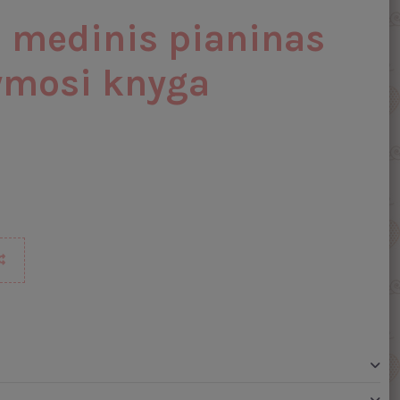
medinis pianinas
ymosi knyga