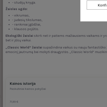
- studijų knyga.
Konfi
Žaislas ugdo:
- vikrumas,
- judesių tikslumas,
- rankiniai įgūdžiai,
- klausos pojūtis.
Ekologiški žaislai
skirti net ir patiems mažiausiems vaikams ir yra 
bet ir jūsų vaikui.
„Classic World“ žaislai
supažindina vaikus su nauju fantastiško ža
emocinį jautrumą bei mokyti draugystės. „Classic World“ muzikinia
Kainos istorija
Paskutiniai kainos pokyčiai
71,99 €