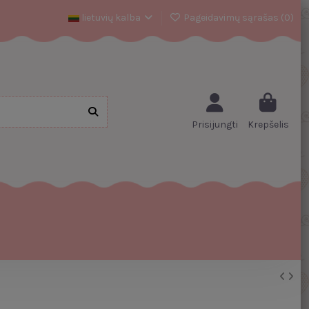
lietuvių kalba
Pageidavimų sąrašas (
0
)
Prisijungti
Krepšelis