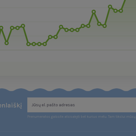
nlaiškį
Prenumeratos galėsite atsisakyti bet kuriuo metu. Tam tikslui mūsų 