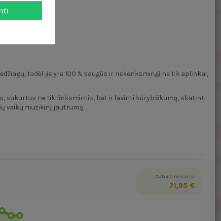
mti
edžiagų, todėl jie yra 100 % saugūs ir nekenksmingi ne tik aplinkai,
sukurtus ne tik linksmintis, bet ir lavinti kūrybiškumą, skatinti
ių vaikų muzikinį jautrumą.
Dabartinė kaina
71,95 €