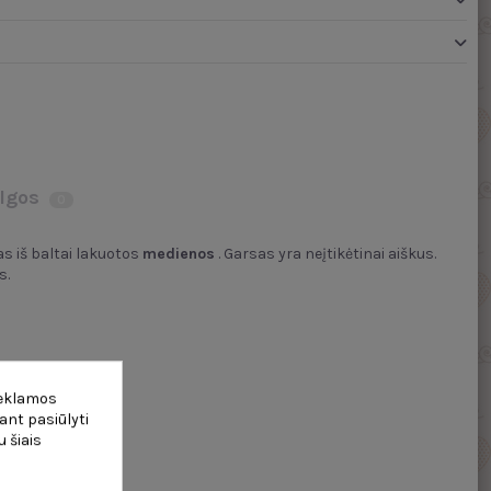
lgos
0
as iš baltai lakuotos
medienos
. Garsas yra neįtikėtinai aiškus.
s.
reklamos
ant pasiūlyti
 šiais