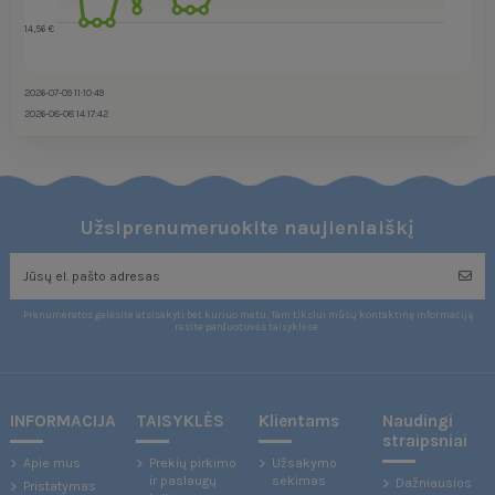
14,56 €
2026-07-09 11:10:49
2026-08-08 14:17:42
Užsiprenumeruokite naujienlaiškį
Prenumeratos galėsite atsisakyti bet kuriuo metu. Tam tikslui mūsų kontaktinę informaciją
rasite parduotuvės taisyklėse.
INFORMACIJA
TAISYKLĖS
Klientams
Naudingi
straipsniai
Apie mus
Prekių pirkimo
Užsakymo
ir paslaugų
sekimas
Dažniausios
Pristatymas