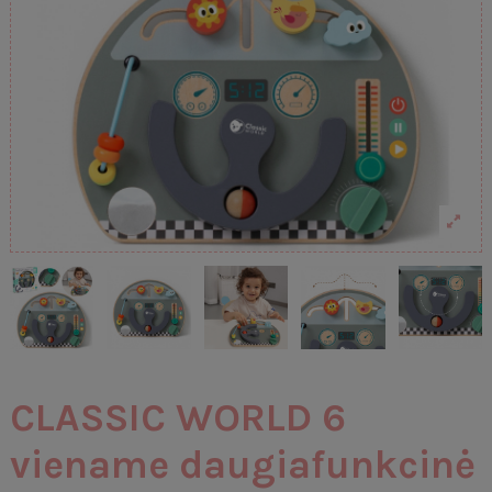
CLASSIC WORLD 6
viename daugiafunkcinė