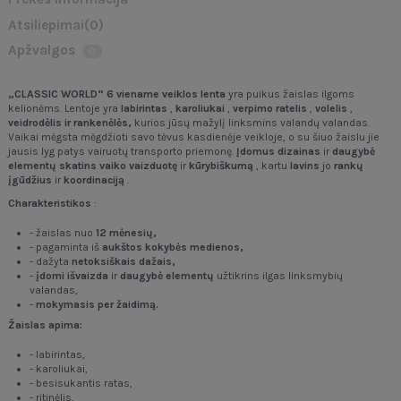
Atsiliepimai
(0)
Apžvalgos
0
„CLASSIC WORLD“
6 viename veiklos lenta
yra puikus žaislas ilgoms
kelionėms. Lentoje yra
labirintas
,
karoliukai
,
verpimo
ratelis
,
volelis
,
veidrodėlis
ir
rankenėlės,
kurios jūsų mažylį linksmins valandų valandas.
Vaikai mėgsta mėgdžioti savo tėvus kasdienėje veikloje, o su šiuo žaislu jie
jausis lyg patys vairuotų transporto priemonę.
Įdomus
dizainas
ir
daugybė
elementų
skatins vaiko vaizduotę
ir
kūrybiškumą
, kartu
lavins
jo
rankų
įgūdžius
ir
koordinaciją
.
Charakteristikos
:
- žaislas nuo
12 mėnesių,
- pagaminta iš
aukštos kokybės medienos,
- dažyta
netoksiškais dažais,
-
įdomi
išvaizda
ir
daugybė
elementų
užtikrins ilgas linksmybių
valandas,
-
mokymasis per žaidimą.
Žaislas apima:
- labirintas,
- karoliukai,
- besisukantis ratas,
- ritinėlis,