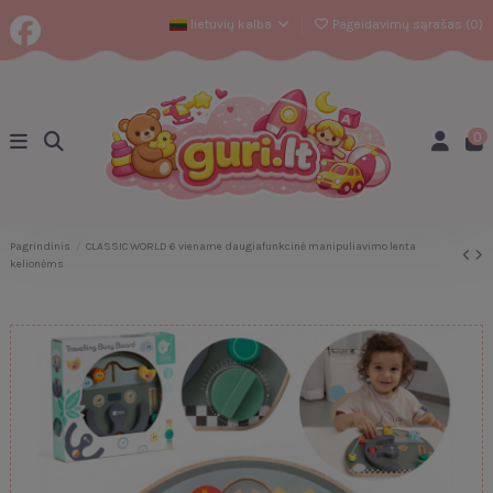
lietuvių kalba
Pageidavimų sąrašas (
0
)
0
Pagrindinis
CLASSIC WORLD 6 viename daugiafunkcinė manipuliavimo lenta
kelionėms