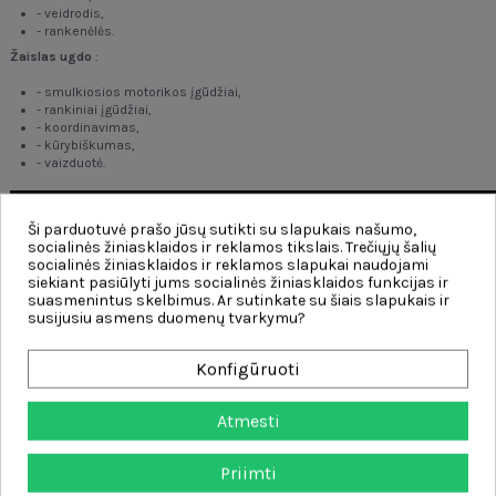
- veidrodis,
- rankenėlės.
Žaislas ugdo
:
- smulkiosios motorikos įgūdžiai,
- rankiniai įgūdžiai,
- koordinavimas,
- kūrybiškumas,
- vaizduotė.
Ši parduotuvė prašo jūsų sutikti su slapukais našumo,
socialinės žiniasklaidos ir reklamos tikslais. Trečiųjų šalių
socialinės žiniasklaidos ir reklamos slapukai naudojami
siekiant pasiūlyti jums socialinės žiniasklaidos funkcijas ir
suasmenintus skelbimus. Ar sutinkate su šiais slapukais ir
susijusiu asmens duomenų tvarkymu?
Konfigūruoti
Atmesti
Priimti