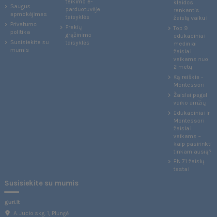
teikimo e-
klaidos
Saugus
parduotuvėje
renkantis
apmokėjimas
taisyklės
žaislą vaikui
Privatumo
Prekių
Top 9
politika
grąžinimo
edukaciniai
Susisiekite su
taisyklės
mediniai
mumis
žaislai
vaikams nuo
2 metų
Ką reiškia -
Montessori
Žaislai pagal
vaiko amžių
Edukaciniai ir
Montessori
žaislai
vaikams –
kaip pasirinkti
tinkamiausią?
EN 71 žaislų
testai
Susisiekite su mumis
guri.lt
A. Jucio skg. 1, Plungė