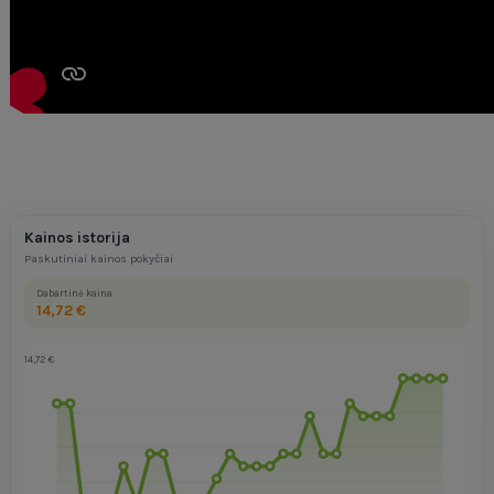
Kainos istorija
Paskutiniai kainos pokyčiai
Dabartinė kaina
14,72 €
14,72 €