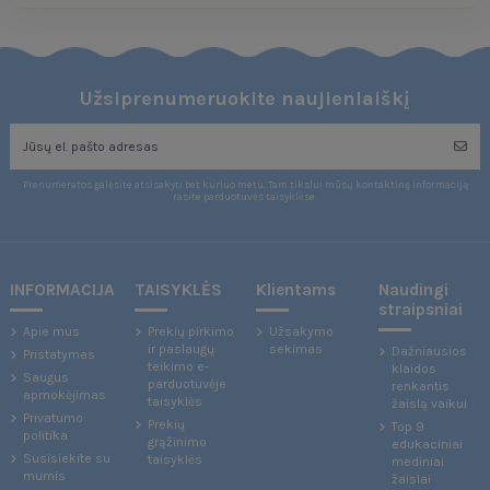
Užsiprenumeruokite naujienlaiškį
Prenumeratos galėsite atsisakyti bet kuriuo metu. Tam tikslui mūsų kontaktinę informaciją
rasite parduotuvės taisyklėse.
INFORMACIJA
TAISYKLĖS
Klientams
Naudingi
straipsniai
Apie mus
Prekių pirkimo
Užsakymo
ir paslaugų
sekimas
Dažniausios
Pristatymas
teikimo e-
klaidos
Saugus
parduotuvėje
renkantis
apmokėjimas
taisyklės
žaislą vaikui
Privatumo
Prekių
Top 9
politika
grąžinimo
edukaciniai
Susisiekite su
taisyklės
mediniai
mumis
žaislai