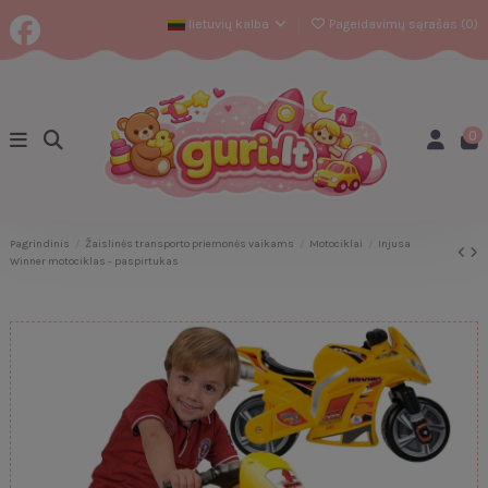
lietuvių kalba
Pageidavimų sąrašas (
0
)
0
Pagrindinis
Žaislinės transporto priemonės vaikams
Motociklai
Injusa
Winner motociklas - paspirtukas