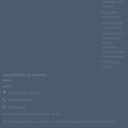
vaikams nuo
2 metų
Ką reiškia -
Montessori
Žaislai pagal
vaiko amžių
Edukaciniai ir
Montessori
žaislai
vaikams –
kaip pasirinkti
tinkamiausią?
EN 71 žaislų
testai
Susisiekite su mumis
guri.lt
A. Jucio skg. 1, Plungė
+37066613068
info@guri.lt
Skambinti darbo dienomis: 9 - 16 val.
Kitu laiku prašome susisiekti el. paštu arba užpildant
kontaktinę formą
.